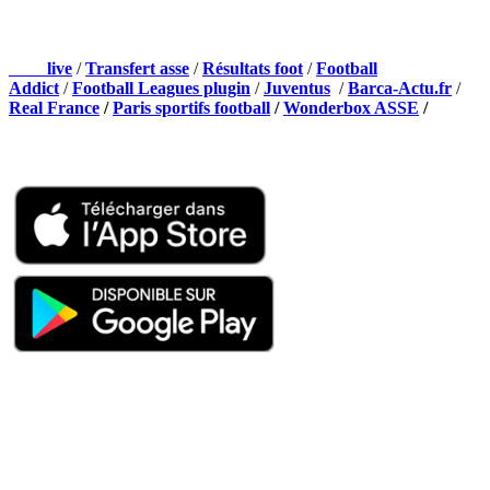
NOS PARTENAIRES
Foot
live
/
Transfert asse
/
Résultats foot
/
Football
Addict
/
Football Leagues plugin
/
Juventus
/
Barca-Actu.fr
/
Real France
/
Paris sportifs football
/
Wonderbox ASSE
/
Appli mobile
QUI SOMMES-NOUS ?
Actualités – ASSE – Foot
Peuple-Vert.fr est un site qui traite l’actualité de l’AS St-Etienne. Les