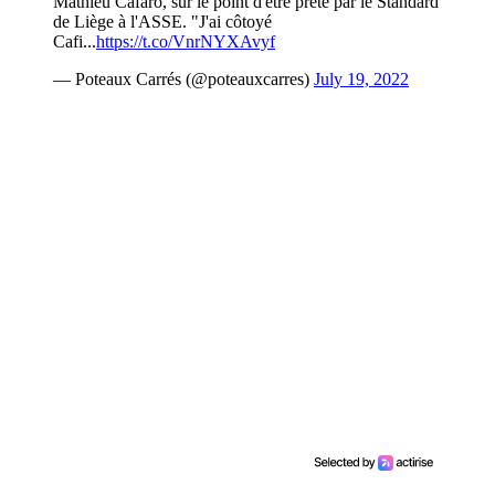
Mathieu Cafaro, sur le point d'être prêté par le Standard
de Liège à l'ASSE. "J'ai côtoyé
Cafi...
https://t.co/VnrNYXAvyf
— Poteaux Carrés (@poteauxcarres)
July 19, 2022