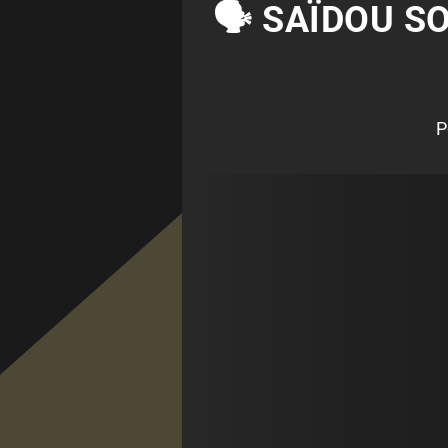
🗣 SAÏDOU S
P