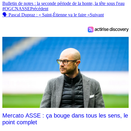
Bulletin de notes : la seconde période de la honte, la tête sous l'eau
#OGCNASSE
Précédent
🗣 Pascal Dupraz : « Saint-Étienne va le faire »
Suivant
Mercato ASSE : ça bouge dans tous les sens, le
point complet