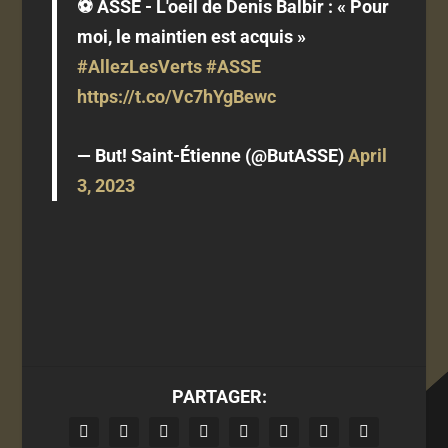
⚽️ ASSE - L'oeil de Denis Balbir : « Pour
moi, le maintien est acquis »
#AllezLesVerts
#ASSE
https://t.co/Vc7hYgBewc
— But! Saint-Étienne (@ButASSE)
April
3, 2023
PARTAGER: