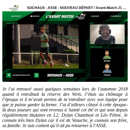
Je l’ai retrouvé aussi quelques semaines lors de l’automne 2018
quand il entraînait la réserve des Verts. J’étais au chômage à
l’époque et il m’avait permis de m’entraîner avec son équipe pour
que je puisse garder la forme. J’ai d’ailleurs côtoyé à cette époque-
là deux joueurs qui sont revenus à Sainté cet été et qui sont depuis
régulièrement titulaires en L2, Dylan Chambost et Léo Pétrot. Je
connais très bien Dylan car il est de Veauche, je connais son frère,
sa famille. Je suis content qu’il ait pu retourner à l’ASSE.