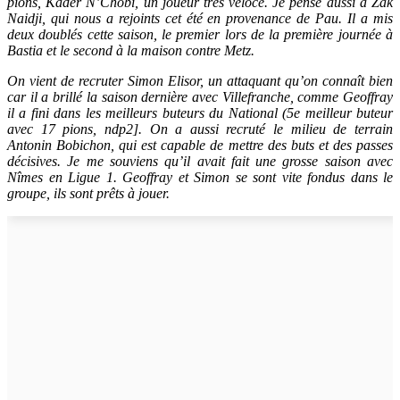
pions, Kader N’Chobi, un joueur très véloce. Je pense aussi à Zak
Naidji, qui nous a rejoints cet été en provenance de Pau. Il a mis
deux doublés cette saison, le premier lors de la première journée à
Bastia et le second à la maison contre Metz.
On vient de recruter Simon Elisor, un attaquant qu’on connaît bien
car il a brillé la saison dernière avec Villefranche, comme Geoffray
il a fini dans les meilleurs buteurs du National (5e meilleur buteur
avec 17 pions, ndp2]. On a aussi recruté le milieu de terrain
Antonin Bobichon, qui est capable de mettre des buts et des passes
décisives. Je me souviens qu’il avait fait une grosse saison avec
Nîmes en Ligue 1. Geoffray et Simon se sont vite fondus dans le
groupe, ils sont prêts à jouer.