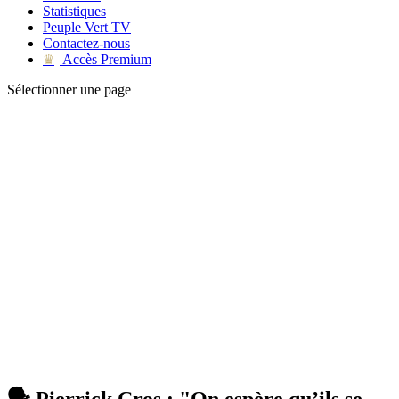
Statistiques
Peuple Vert TV
Contactez-nous
Accès Premium
♛
Sélectionner une page
🗣 Pierrick Cros : "On espère qu’ils se