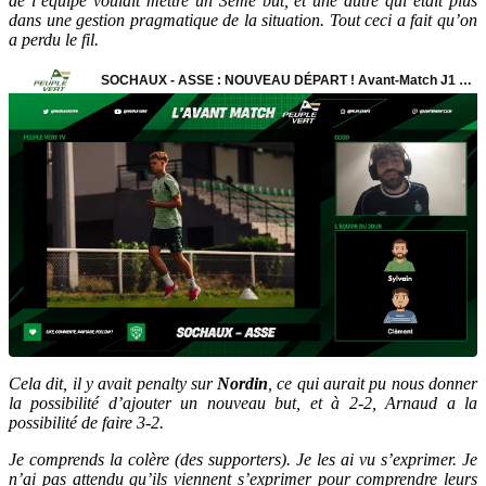
de l’équipe voulait mettre un 3ème but, et une autre qui était plus
dans une gestion pragmatique de la situation. Tout ceci a fait qu’on
a perdu le fil.
Cela dit, il y avait penalty sur
Nordin
, ce qui aurait pu nous donner
la possibilité d’ajouter un nouveau but, et à 2-2, Arnaud a la
possibilité de faire 3-2.
Je comprends la colère (des supporters). Je les ai vu s’exprimer. Je
n’ai pas attendu qu’ils viennent s’exprimer pour comprendre leurs