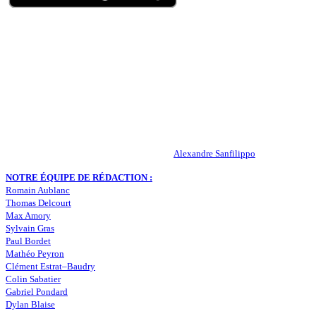
QUI SOMMES-NOUS ?
Actualités – ASSE – Foot
Peuple-Vert.fr est un site qui traite l’actualité de l’AS St-Etienne. Les
infos, le mercato, des exclus, les résultats, les classements, les
statistiques… Retrouvez tout ce qui concerne votre club de coeur !
RESPONSABLE DE LA PUBLICATION :
Alexandre Sanfilippo
NOTRE ÉQUIPE DE RÉDACTION :
Romain Aublanc
Thomas Delcourt
Max Amory
Sylvain Gras
Paul Bordet
Mathéo Peyron
Clément Estrat–Baudry
Colin Sabatier
Gabriel Pondard
Dylan Blaise