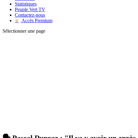
Statistiques
Peuple Vert TV
Contactez-nous
Accès Premium
♛
Sélectionner une page
🗣 Pascal Dupraz : "Il va y avoir un après