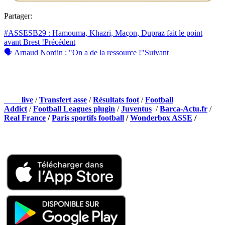
Partager:
#ASSESB29 : Hamouma, Khazri, Maçon, Dupraz fait le point
avant Brest !
Précédent
🗣 Arnaud Nordin : "On a de la ressource !"
Suivant
NOS PARTENAIRES
Foot
live
/
Transfert asse
/
Résultats foot
/
Football
Addict
/
Football Leagues plugin
/
Juventus
/
Barca-Actu.fr
/
Real France
/
Paris sportifs football
/
Wonderbox ASSE
/
Appli mobile