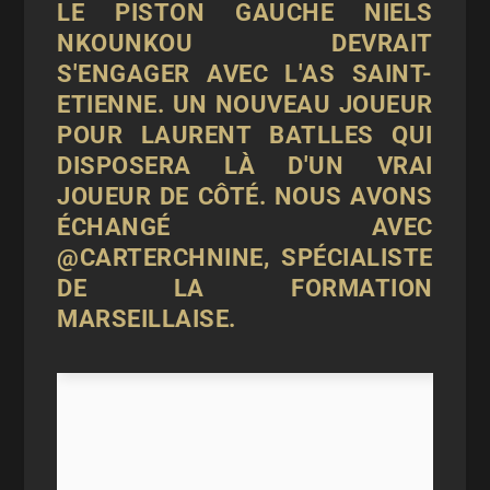
LE PISTON GAUCHE NIELS
NKOUNKOU DEVRAIT
S'ENGAGER AVEC L'AS SAINT-
ETIENNE. UN NOUVEAU JOUEUR
POUR LAURENT BATLLES QUI
DISPOSERA LÀ D'UN VRAI
JOUEUR DE CÔTÉ. NOUS AVONS
ÉCHANGÉ AVEC
@CARTERCHNINE
, SPÉCIALISTE
DE LA FORMATION
MARSEILLAISE.