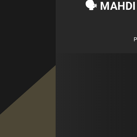
🗣 MAHDI
P