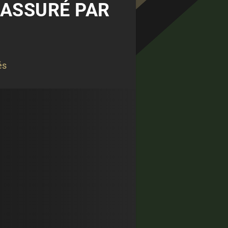
RASSURÉ PAR
és