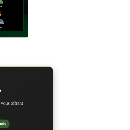
?
 vous offrant
mois