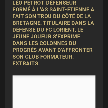
LÉO PÉTROT, DÉFENSEUR
FORMÉ À L'AS SAINT-ETIENNE A
FAIT SON TROU DU CÔTÉ DE LA
BRETAGNE. TITULAIRE DANS LA
DÉFENSE DU FC LORIENT, LE
JEUNE JOUEUR S'EXPRIME
DANS LES COLONNES DU
PROGRÈS
AVANT D'AFFRONTER
SON CLUB FORMATEUR.
EXTRAITS.