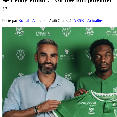
!"
Posté par
Romain Aublanc
|
Août 5, 2022
|
ASSE - Actualités