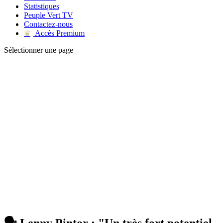
Statistiques
Peuple Vert TV
Contactez-nous
Accès Premium
♛
Sélectionner une page
🗣 Lenny Pintor : "Un très fort potentiel