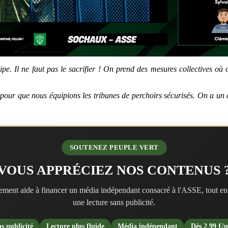
uipe. Il ne faut pas le sacrifier ! On prend des mesures collectives où
 pour que nous équipions les tribunes de perchoirs sécurisés. On a un é
SOUTENEZ PEUPLE VERT
VOUS APPRÉCIEZ NOS CONTENUS 
ment aide à financer un média indépendant consacré à l'ASSE, tout en
une lecture sans publicité.
s publicité
Lecture plus fluide
Média indépendant
Dès 2,99 €/