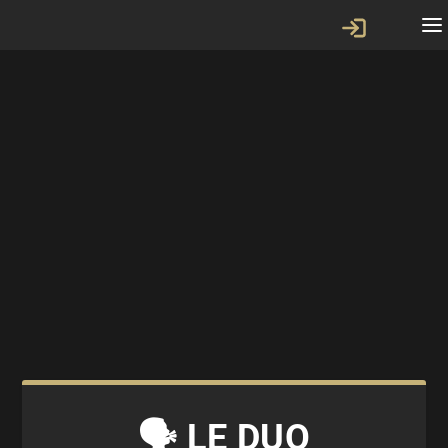
🗣 LE DUO