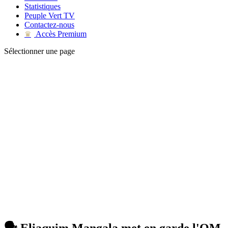
Statistiques
Peuple Vert TV
Contactez-nous
Accès Premium
♛
Sélectionner une page
🗣 Eliaquim Mangala met en garde l'OM