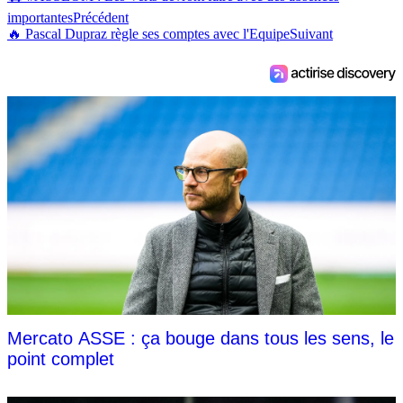
importantes
Précédent
🔥 Pascal Dupraz règle ses comptes avec l'Equipe
Suivant
Mercato ASSE : ça bouge dans tous les sens, le
point complet