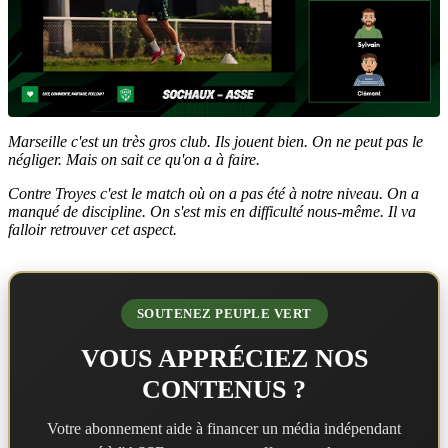
Marseille c'est un très gros club. Ils jouent bien. On ne peut pas le
négliger. Mais on sait ce qu'on a à faire.
Contre Troyes c'est le match où on a pas été à notre niveau. On a
manqué de discipline. On s'est mis en difficulté nous-même. Il va
falloir retrouver cet aspect.
SOUTENEZ PEUPLE VERT
VOUS APPRÉCIEZ NOS
CONTENUS ?
Votre abonnement aide à financer un média indépendant