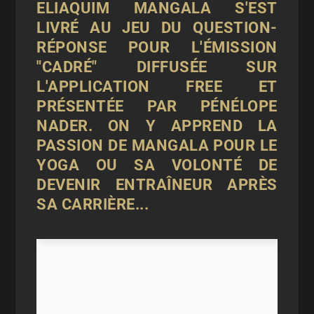
ELIAQUIM MANGALA S'EST
LIVRÉ AU JEU DU QUESTION-
RÉPONSE POUR L'ÉMISSION
"CADRÉ" DIFFUSÉE SUR
L'APPLICATION FREE ET
PRÉSENTÉE PAR PÉNÉLOPE
NADER. ON Y APPREND LA
PASSION DE MANGALA POUR LE
YOGA OU SA VOLONTÉ DE
DEVENIR ENTRAÎNEUR APRÈS
SA CARRIÈRE...