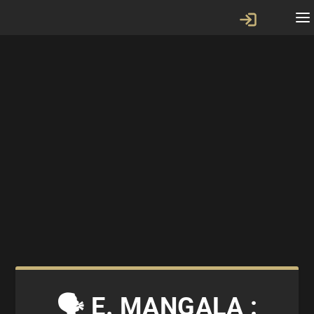
🗣 E. MANGALA :