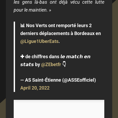
les gens là-bas ont déjà vécu cette lutte
pour le maintien. »
📊 Nos Verts ont remporté leurs 2
derniers déplacements à Bordeaux en
@Ligue1UberEats
.
✚ de chiffres dans 𝙡𝙚 𝙢𝙖𝙩𝙘𝙝 𝙚𝙣
𝙨𝙩𝙖𝙩𝙨 by
@ZEbetfr
👇
— AS Saint-Étienne (@ASSEofficiel)
April 20, 2022