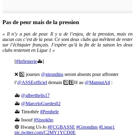
Pas de peur mais de la pression
« Il n’y a pas de peur. Il y a de l’enjeu, de la pression, mais en
aucun cas c’est de la peur.
Ce sont deux clubs qui méritent de rester
sur l’échiquier français. J’espère qu’à la fin de la saison les deux
clubs resteront en Ligue 1 »
[
#Infirmerie
🚑]
❌ 5️⃣ joueurs
@girondins
seront absents pour affronter
l’
@ASSEofficiel
demain 1️⃣9️⃣H au
@MatmutAtl
:
🚑
@alberthelis17
🚑
@MarceloGuedes02
🚑 Timothée
#Pembele
🚑 Issouf
#Sissokho
🔴 Hwang Ui-Jo
#FCGBASSE
#Girondins
#Ligue1
pic.twitter.com/C2MY1YCD0E