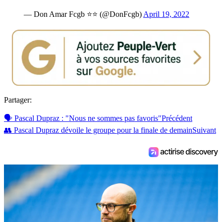
— Don Amar Fcgb ⭐️⭐️ (@DonFcgb)
April 19, 2022
Partager:
🗣 Pascal Dupraz : "Nous ne sommes pas favoris"
Précédent
👥 Pascal Dupraz dévoile le groupe pour la finale de demain
Suivant