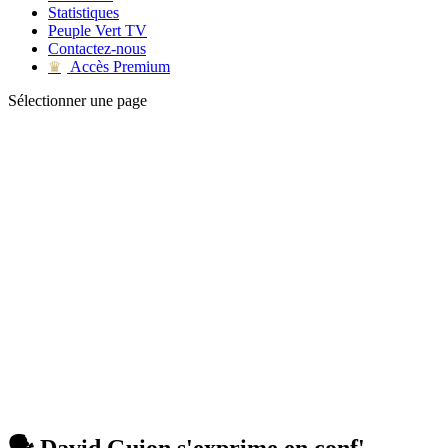
Statistiques
Peuple Vert TV
Contactez-nous
Accès Premium
♛
Sélectionner une page
🗣 David Guion s'exprime en conf'