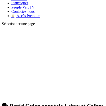
Statistiques
Peuple Vert TV
Contactez-nous
Accès Premium
♛
Sélectionner une page
🗣 David Guion apprécie Lobry et Cafaro