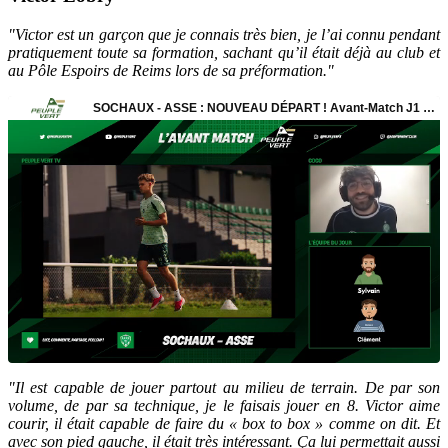
"Victor est un garçon que je connais très bien, je l’ai connu pendant
pratiquement toute sa formation, sachant qu’il était déjà au club et
au Pôle Espoirs de Reims lors de sa préformation."
"Il est capable de jouer partout au milieu de terrain. De par son
volume, de par sa technique, je le faisais jouer en 8. Victor aime
courir, il était capable de faire du « box to box » comme on dit. Et
avec son pied gauche, il était très intéressant. Ça lui permettait aussi