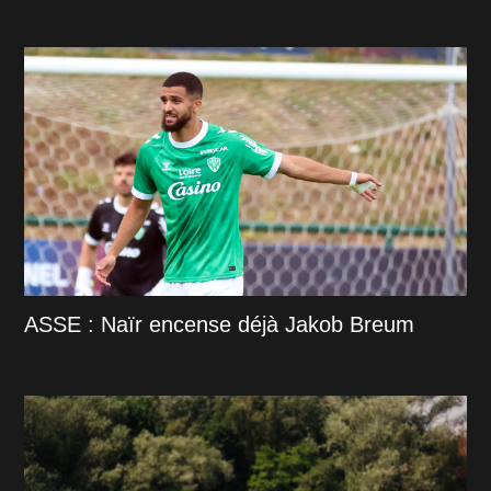
ASSE : Naïr encense déjà Jakob Breum