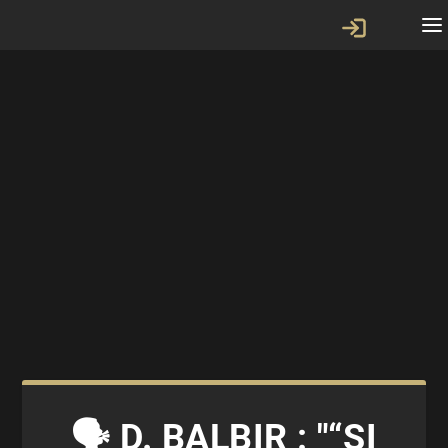
🗣 D. BALBIR : "“SI