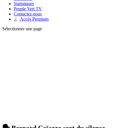
Statistiques
Peuple Vert TV
Contactez-nous
Accès Premium
♛
Sélectionner une page
🗣 Bernard Caïazzo sort du silence...