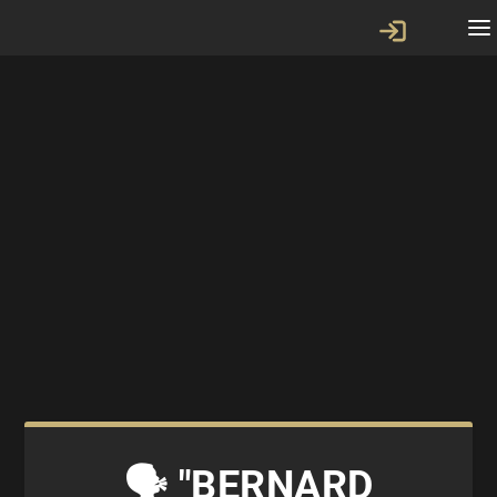
🗣 "BERNARD