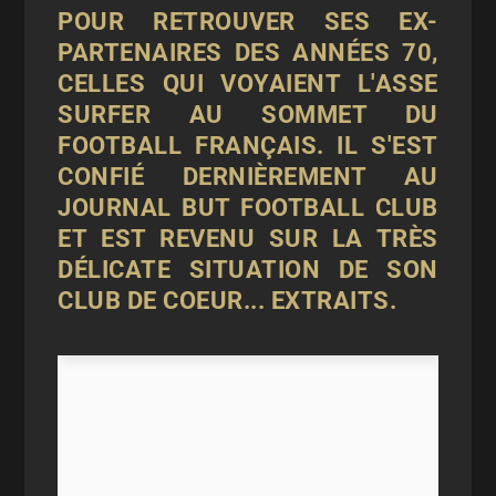
POUR RETROUVER SES EX-
PARTENAIRES DES ANNÉES 70,
CELLES QUI VOYAIENT L'ASSE
SURFER AU SOMMET DU
FOOTBALL FRANÇAIS. IL S'EST
CONFIÉ DERNIÈREMENT AU
JOURNAL BUT FOOTBALL CLUB
ET EST REVENU SUR LA TRÈS
DÉLICATE SITUATION DE SON
CLUB DE COEUR... EXTRAITS.