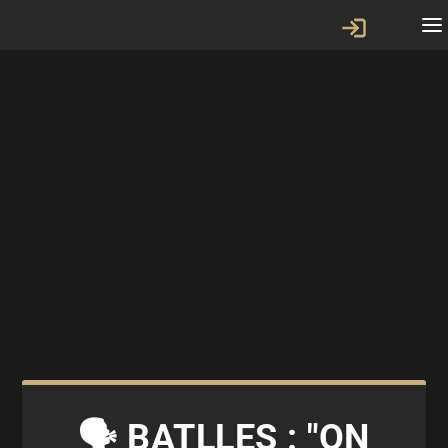
🗣 BATLLES : "ON