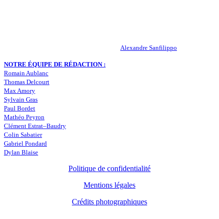
Peuple-Vert.fr est un site qui traite l’actualité de l’AS St-Etienne. Les
infos, le mercato, des exclus, les résultats, les classements, les
statistiques… Retrouvez tout ce qui concerne votre club de coeur !
RESPONSABLE DE LA PUBLICATION :
Alexandre Sanfilippo
NOTRE ÉQUIPE DE RÉDACTION :
Romain Aublanc
Thomas Delcourt
Max Amory
Sylvain Gras
Paul Bordet
Mathéo Peyron
Clément Estrat–Baudry
Colin Sabatier
Gabriel Pondard
Dylan Blaise
Politique de confidentialité
Mentions légales
Crédits photographiques