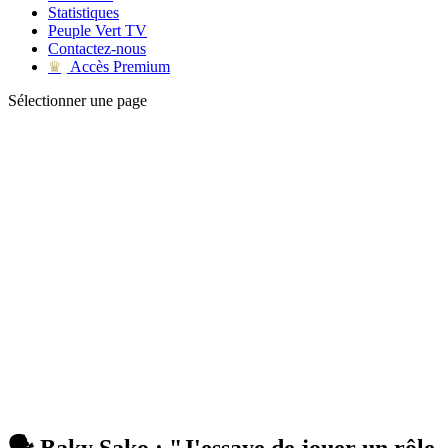
Statistiques
Peuple Vert TV
Contactez-nous
Accès Premium
♛
Sélectionner une page
🗣 Baky Sako : "J'essaye de jouer un rôle