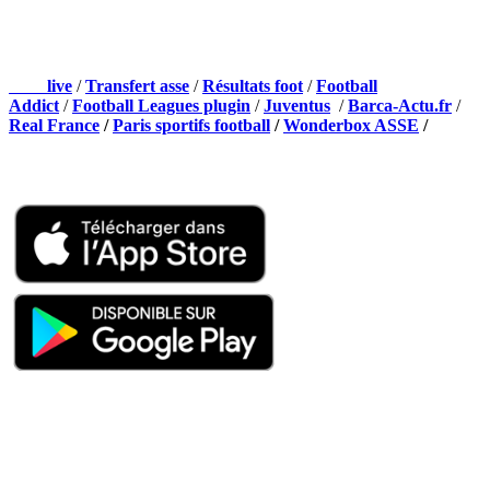
NOS PARTENAIRES
Foot
live
/
Transfert asse
/
Résultats foot
/
Football
Addict
/
Football Leagues plugin
/
Juventus
/
Barca-Actu.fr
/
Real France
/
Paris sportifs football
/
Wonderbox ASSE
/
Appli mobile
QUI SOMMES-NOUS ?
Actualités – ASSE – Foot