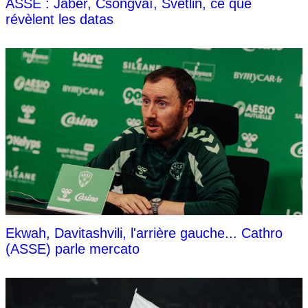
ASSE : Jaber, Csongvaï, Svetlin, ce que
révèlent les datas
Ekwah, Davitashvili, l'arrière gauche... Cathro
(ASSE) parle mercato