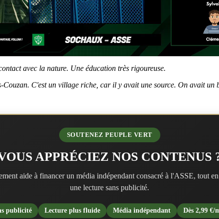
 contact avec la nature. Une éducation très rigoureuse.
us-Couzan. C'est un village riche, car il y avait une source. On avait u
SOUTENEZ PEUPLE VERT
VOUS APPRÉCIEZ NOS CONTENUS 
ment aide à financer un média indépendant consacré à l'ASSE, tout en
une lecture sans publicité.
s publicité
Lecture plus fluide
Média indépendant
Dès 2,99 €/