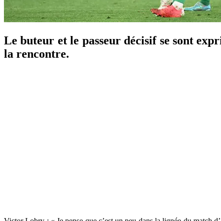
Le buteur et le passeur décisif se sont ex
la rencontre.
Victor Lobry : « Je pense que c’est un peu dans la lignée du match d’