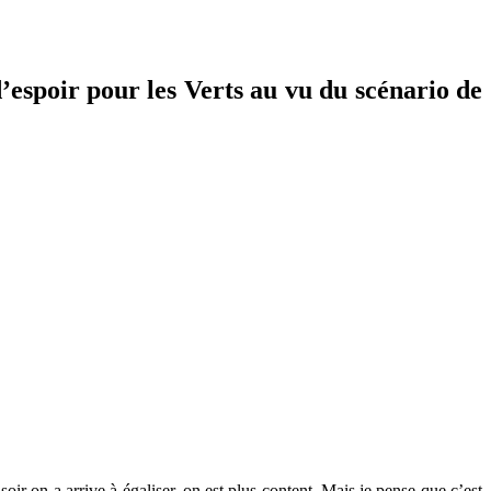
’espoir pour les Verts au vu du scénario de
r on a arrive à égaliser, on est plus content. Mais je pense que c’est