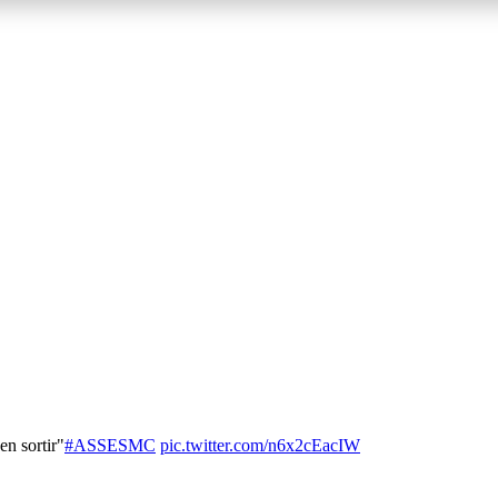
en sortir"
#ASSESMC
pic.twitter.com/n6x2cEacIW