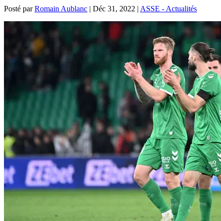
Posté par
Romain Aublanc
|
Déc 31, 2022
|
ASSE - Actualités