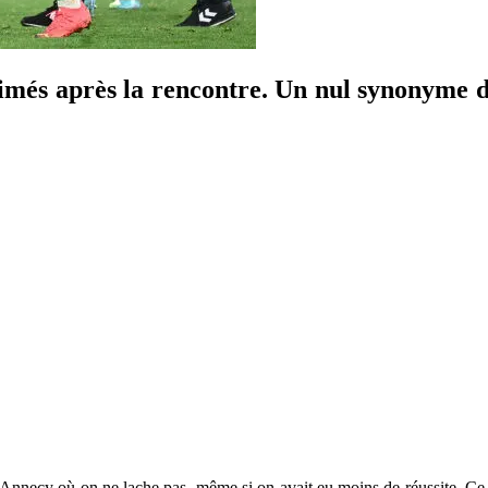
primés après la rencontre. Un nul synonyme d
Annecy où on ne lache pas, même si on avait eu moins de réussite. Ce soi