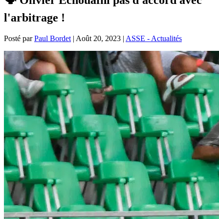
l'arbitrage !
Posté par
Paul Bordet
|
Août 20, 2023
|
ASSE - Actualités