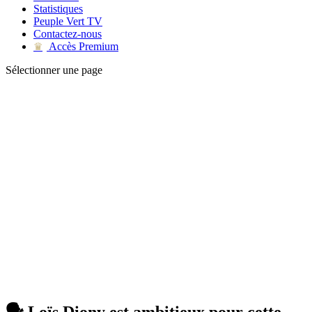
Statistiques
Peuple Vert TV
Contactez-nous
Accès Premium
♛
Sélectionner une page
🗣️ Loïs Diony est ambitieux pour cette