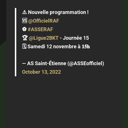
⚠️ Nouvelle programmation !
🆚
@OfficielRAF
⚽️
#ASSERAF
🏆
@Ligue2BKT
- Journée 15
🗓 Samedi 12 novembre à 𝟏𝟓𝐡
— AS Saint-Étienne (@ASSEofficiel)
October 13, 2022