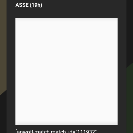
ASSE (19h)
[anwpfl-match match_id="111932"