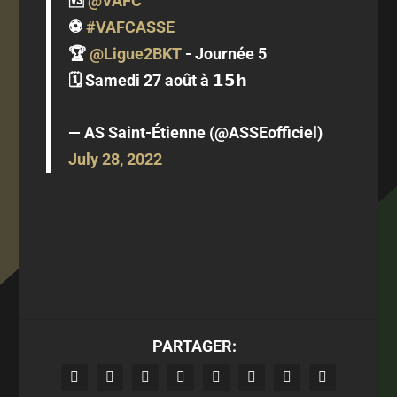
🆚
@VAFC
⚽️
#VAFCASSE
🏆
@Ligue2BKT
- Journée 5
🗓 Samedi 27 août à 𝟭𝟱𝗵
— AS Saint-Étienne (@ASSEofficiel)
July 28, 2022
PARTAGER: