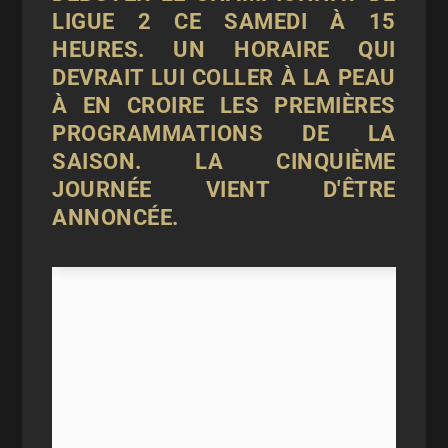
LIGUE 2 CE SAMEDI À 15
HEURES. UN HORAIRE QUI
DEVRAIT LUI COLLER À LA PEAU
À EN CROIRE LES PREMIÈRES
PROGRAMMATIONS DE LA
SAISON. LA CINQUIÈME
JOURNÉE VIENT D'ÊTRE
ANNONCÉE.