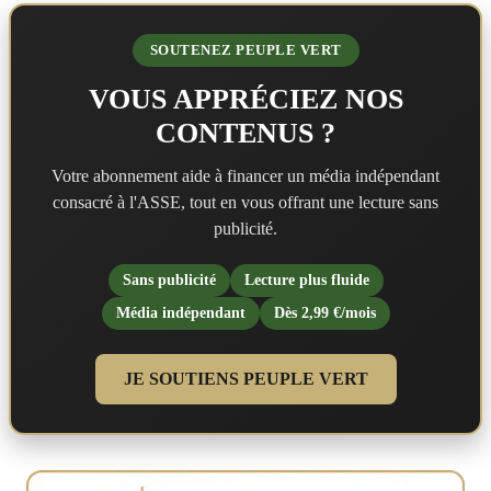
Verts s'étaient
inclinés 2 à 1. La
dernière fois,
SOUTENEZ PEUPLE VERT
c'était lors de la
réception
VOUS APPRÉCIEZ NOS
d'Ajaccio dans
CONTENUS ?
un Chaudron qui
sonnait creux.
Les Verts avaient
Votre abonnement aide à financer un média indépendant
concédé le
consacré à l'ASSE, tout en vous offrant une lecture sans
match nul (0-0)
dans une
publicité.
rencontre sans
saveur (1 tir
Sans publicité
Lecture plus fluide
cadré pour les
stéphanois).
Média indépendant
Dès 2,99 €/mois
Ainsi en 3
rencontres
arbitrées par M.
JE SOUTIENS PEUPLE VERT
Lepaysant, les
Verts ont gagné
un match, un
concédé un
match nul et en
ont perdu 2. Ils