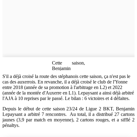
Cette saison,
Benjamin
Lepaysant a déjà
S'il a déjà croisé la route des stéphanois cette saison, ça n'est pas le
arbitré à deux
cas des auxerrois. En revanche, il a déjà croisé le club de l'Yonne
reprises les
entre 2018 (année de sa promotion à l'arbitrage en L2) et 2022
stéphanois. La
(année de la montée d'Auxerre en L1). Lepaysant a ainsi déjà arbitré
première lors du
l'AJA à 10 reprises par le passé. Le bilan : 6 victoires et 4 défaites.
déplacement
mouvementé des
Depuis le début de cette saison 23/24 de Ligue 2 BKT, Benjamin
stéphanois à
Lepaysant a arbitré 7 rencontres. Au total, il a distribué 27 cartons
Rodez. Après le
jaunes (3,9 par match en moyenne), 2 cartons rouges, et a sifflé 2
report du coup
pénaltys.
d'envoi de près
d'une heure, les