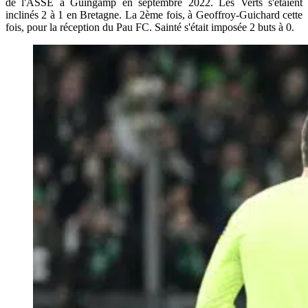
de l'ASSE à Guingamp en septembre 2022. Les Verts s'étaient
inclinés 2 à 1 en Bretagne. La 2ème fois, à Geoffroy-Guichard cette
fois, pour la réception du Pau FC. Sainté s'était imposée 2 buts à 0.