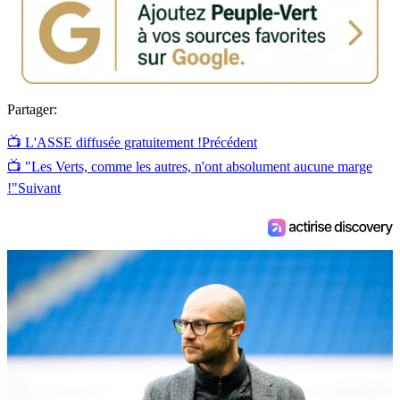
ont tout de
même obtenu 2
penaltys.
Partager:
📺 L'ASSE diffusée gratuitement !
Précédent
📺 "Les Verts, comme les autres, n'ont absolument aucune marge
!"
Suivant