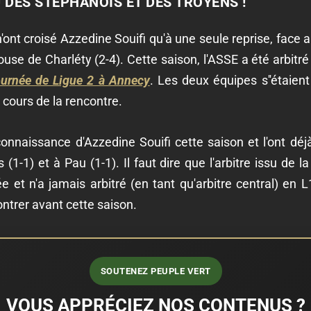
 DES STÉPHANOIS ET DES TROYENS !
n'ont croisé Azzedine Souifi qu'à une seule reprise, face a
se de Charléty (2-4). Cette saison, l'ASSE a été arbitré u
urnée de Ligue 2 à Annecy
. Les deux équipes s''étaien
u cours de la rencontre.
 connaissance d'Azzedine Souifi cette saison et l'ont déj
1-1) et à Pau (1-1). Il faut dire que l'arbitre issu de l
e et n'a jamais arbitré (en tant qu'arbitre central) en 
ontrer avant cette saison.
SOUTENEZ PEUPLE VERT
VOUS APPRÉCIEZ NOS CONTENUS ?