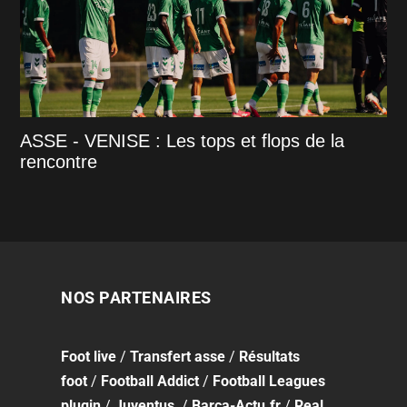
ASSE - VENISE : Les tops et flops de la
rencontre
NOS PARTENAIRES
Foot
live
/
Transfert asse
/
Résultats
foot
/
Football Addict
/
Football Leagues
plugin
/
Juventus
/
Barca-Actu.fr
/
Real