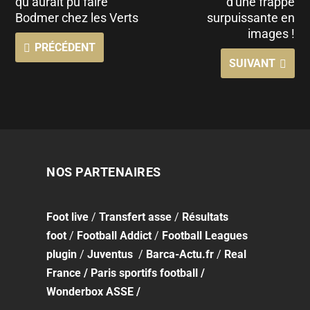
qu’aurait pu faire
d'une frappe
Bodmer chez les Verts
surpuissante en
images !
PRÉCÉDENT
SUIVANT
NOS PARTENAIRES
Foot
live
/
Transfert asse
/
Résultats
foot
/
Football Addict
/
Football Leagues
plugin
/
Juventus
/
Barca-Actu.fr
/
Real
France
/
Paris sportifs football
/
Wonderbox ASSE
/