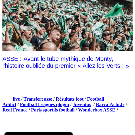
ASSE : Avant le tube mythique de Monty,
l'histoire oubliée du premier « Allez les Verts ! »
NOS PARTENAIRES
Foot
live
/
Transfert asse
/
Résultats foot
/
Football
Addict
/
Football Leagues plugin
/
Juventus
/
Barca-Actu.fr
/
Real France
/
Paris sportifs football
/
Wonderbox ASSE
/
Appli mobile