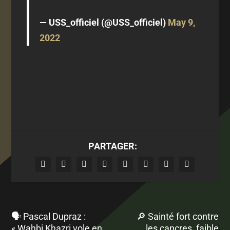
— USS_officiel (@USS_officiel)
May 9,
2022
PARTAGER:
🗣 Pascal Dupraz :
🔎 Sainté fort contre
« Wahbi Khazri vole en
les cancres, faible