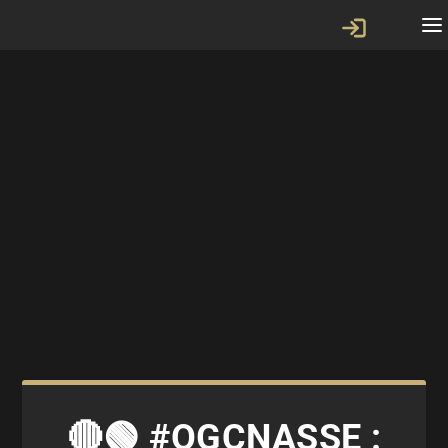
🔴🟢 #OGCNASSE :