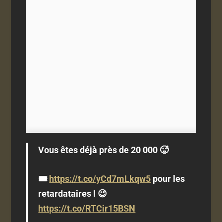
Vous êtes déjà près de 20 000 🥵
🎟️
https://t.co/yCd7mLkqw5
pour les
retardataires ! 😉
https://t.co/RTCir15BSN