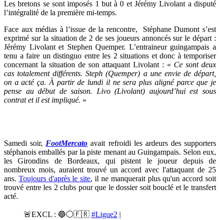
Les bretons se sont imposés 1 but à 0 et Jérémy Livolant a disputé
l’intégralité de la première mi-temps.
Face aux médias à l’issue de la rencontre,
Stéphane Dumont s’est
exprimé sur la situation de 2 de ses joueurs annoncés sur le départ :
Jérémy Livolant et Stephen Quemper. L’entraineur guingampais a
tenu a faire un distinguo entre les 2 situations et donc à temporiser
concernant la situation de son attaquant Livolant : «
Ce sont deux
cas totalement différents. Steph (Quemper) a une envie de départ,
on a acté ça. À partir de lundi il ne sera plus aligné parce que je
pense au début de saison. Livo (Livolant) aujourd’hui est sous
contrat et il est impliqué.
»
Samedi soir,
FootMercato
avait refroidi les ardeurs des supporters
stéphanois emballés par la piste menant au Guingampais. Selon eux,
les Girondins de Bordeaux, qui pistent le joueur depuis de
nombreux mois, auraient trouvé un accord avec l'attaquant de 25
ans.
Toujours d'après le site
, il ne manquerait plus qu'un accord soit
trouvé entre les 2 clubs pour que le dossier soit bouclé et le transfert
acté.
🚨EXCL : 🔵⚪️🇫🇷
#Ligue2
|