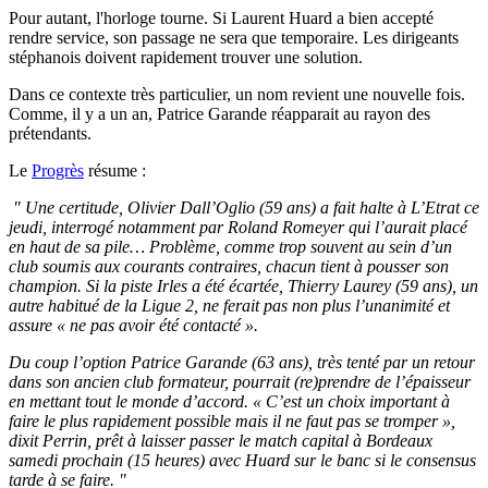
Pour autant, l'horloge tourne. Si Laurent Huard a bien accepté
rendre service, son passage ne sera que temporaire. Les dirigeants
stéphanois doivent rapidement trouver une solution.
Dans ce contexte très particulier, un nom revient une nouvelle fois.
Comme, il y a un an, Patrice Garande réapparait au rayon des
prétendants.
Le
Progrès
résume :
" Une certitude, Olivier Dall’Oglio (59 ans) a fait halte à L’Etrat ce
jeudi, interrogé notamment par Roland Romeyer qui l’aurait placé
en haut de sa pile… Problème, comme trop souvent au sein d’un
club soumis aux courants contraires, chacun tient à pousser son
champion. Si la piste Irles a été écartée, Thierry Laurey (59 ans), un
autre habitué de la Ligue 2, ne ferait pas non plus l’unanimité et
assure « ne pas avoir été contacté ».
Du coup l’option Patrice Garande (63 ans), très tenté par un retour
dans son ancien club formateur, pourrait (re)prendre de l’épaisseur
en mettant tout le monde d’accord. « C’est un choix important à
faire le plus rapidement possible mais il ne faut pas se tromper »,
dixit Perrin, prêt à laisser passer le match capital à Bordeaux
samedi prochain (15 heures) avec Huard sur le banc si le consensus
tarde à se faire. "