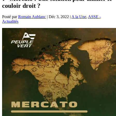
couloir droit ?
Posté par
Romain Aublanc
|
Déc 3, 2022
|
A la Une
,
ASSE -
Actualités