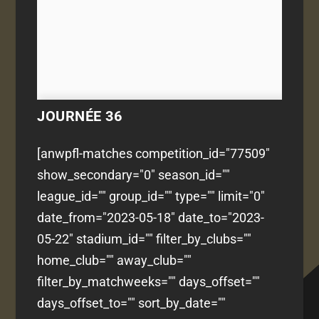
JOURNÉE 36
[anwpfl-matches competition_id="77509"
show_secondary="0" season_id=""
league_id="" group_id="" type="" limit="0"
date_from="2023-05-18" date_to="2023-
05-22" stadium_id="" filter_by_clubs=""
home_club="" away_club=""
filter_by_matchweeks="" days_offset=""
days_offset_to="" sort_by_date=""