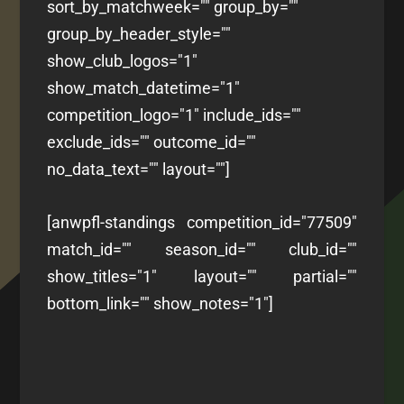
sort_by_matchweek="" group_by=""
group_by_header_style=""
show_club_logos="1"
show_match_datetime="1"
competition_logo="1" include_ids=""
exclude_ids="" outcome_id=""
no_data_text="" layout=""]
[anwpfl-standings competition_id="77509"
match_id="" season_id="" club_id=""
show_titles="1" layout="" partial=""
bottom_link="" show_notes="1"]