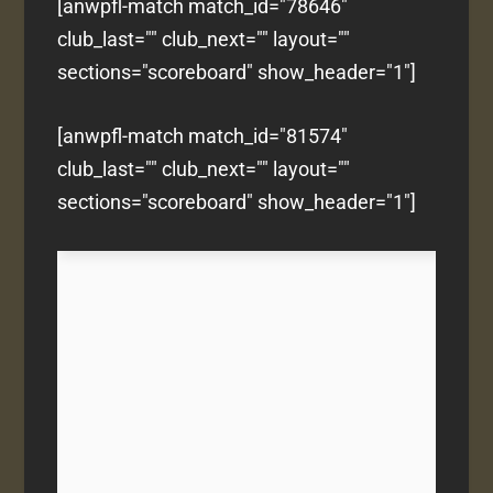
[anwpfl-match match_id="78646"
club_last="" club_next="" layout=""
sections="scoreboard" show_header="1"]
[anwpfl-match match_id="81574"
club_last="" club_next="" layout=""
sections="scoreboard" show_header="1"]