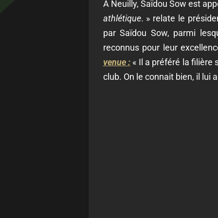
À Neuilly, Saïdou Sow est app
athlétique
. » relate le présid
par Saïdou Sow, parmi lesq
reconnus pour leur excellen
venue :
« Il a préféré la filiè
club. On le connait bien, il lui 