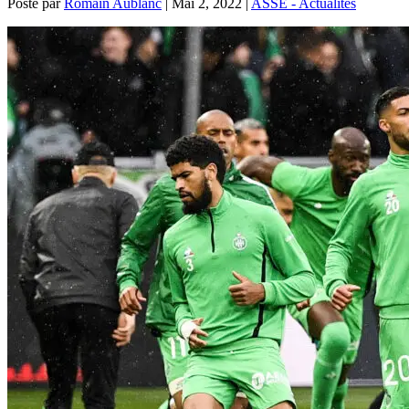
Posté par
Romain Aublanc
|
Mai 2, 2022
|
ASSE - Actualités