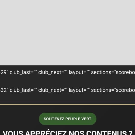
9" club_last="" club_next="" layout="" sections="scoreb
2" club_last="" club_next="" layout="" sections="scoreb
SOUTENEZ PEUPLE VERT
VOUS APPRÉCIEZ NOS CONTENUS ?