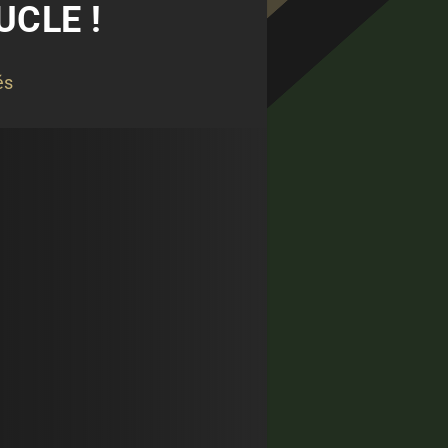
UCLE !
és