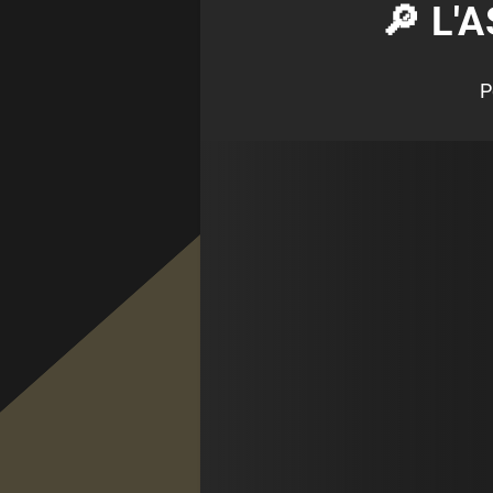
🔎 L'
P