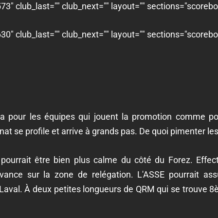
3" club_last="" club_next="" layout="" sections="scoreb
0" club_last="" club_next="" layout="" sections="scoreb
ra pour les équipes qui jouent la promotion comme pou
at se profile et arrive à grands pas. De quoi pimenter le
pourrait être bien plus calme du côté du Forez. Effect
 avance sur la zone de relégation. L'ASSE pourrait a
 Laval. À deux petites longueurs de QRM qui se trouve 