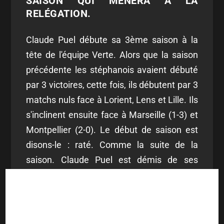
SAISON QUI MÈNERA À LA
RELÉGATION.
Claude Puel débute sa 3ème saison à la
tête de l'équipe Verte. Alors que la saison
précédente les stéphanois avaient débuté
par 3 victoires, cette fois, ils débutent par 3
matchs nuls face à Lorient, Lens et Lille. Ils
s'inclinent ensuite face à Marseille (1-3) et
Montpellier (2-0). Le début de saison est
disons-le : raté. Comme la suite de la
saison. Claude Puel est démis de ses
fonctions après la claque reçue face à
Rennes (0-5) le 5 décembre. Pascal Dupraz
débarque mais ne parvient pas à sauver le
club, qui est relégué à l'issue des barrages