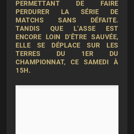
PERMETTANT DE FAIRE
PERDURER LA SÉRIE DE
MATCHS SANS DÉFAITE.
TANDIS QUE L’ASSE EST
ENCORE LOIN D’ÊTRE SAUVÉE,
ELLE SE DÉPLACE SUR LES
TERRES DU 1
ER
DU
CHAMPIONNAT, CE SAMEDI À
15H.