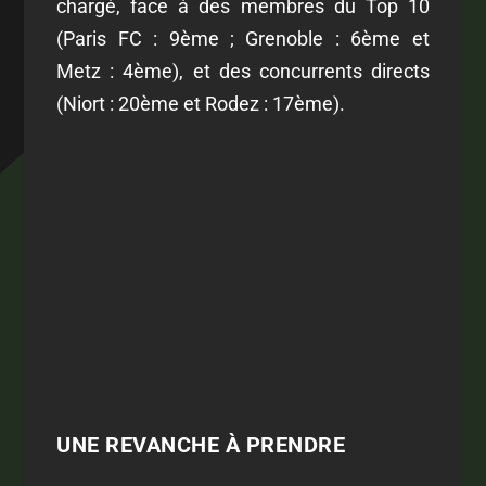
chargé, face à des membres du Top 10
(Paris FC : 9
ème
; Grenoble : 6
ème
et
Metz : 4
ème
), et des concurrents directs
(Niort : 20
ème
et Rodez : 17
ème
).
UNE REVANCHE À PRENDRE