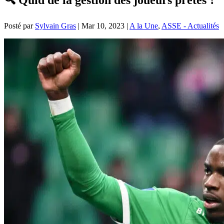
Posté par
Sylvain Gras
|
Mar 10, 2023
|
A la Une
,
ASSE - Actualités