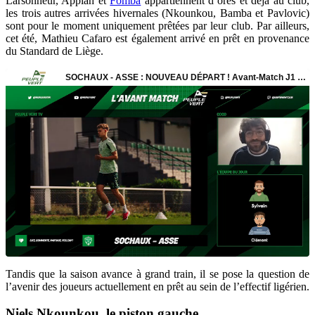
Larsonneur, Appiah et
Fomba
appartiennent d’ores et déjà au club,
les trois autres arrivées hivernales (Nkounkou, Bamba et Pavlovic)
sont pour le moment uniquement prêtées par leur club. Par ailleurs,
cet été, Mathieu Cafaro est également arrivé en prêt en provenance
du Standard de Liège.
Tandis que la saison avance à grand train, il se pose la question de
l’avenir des joueurs actuellement en prêt au sein de l’effectif ligérien.
Niels Nkounkou, le piston gauche