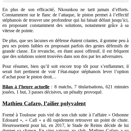
En plus de son efficacité, Nkounkou ne tarit jamais d’efforts.
Constamment sur le flanc de l’attaque, le piston permet à l’effectif
stéphanois de trouver une profondeur qui lui faisait défaut jusqu’ici,
en proposant constamment des solutions, notamment grâce à sa
vitesse de pointe.
De plus, que ses lacunes en défense étaient criantes, il gomme peu à
peu ses points faibles en proposant parfois des gestes défensifs de
grande classe. En revanche, en étant aussi offensif, il est fréquent
que des solutions soient trouvées dans son dos par les adversaires.
Pour résumer, bien qu’il soit encore trop tôt pour s’enflammer, il
serait fort pertinent de voir l’état-major stéphanois lever l’option
d’achat pour le piston droit…
Bilan à l’heure actuelle
: 8 matchs, 7 titularisations, 621 minutes
jouées, 1 but, 3 passes décisives, un pénalty provoqué.
Mathieu Cafaro, l’ailier polyvalent
Formé à Toulouse puis viré de son club suite à l’affaire « Odsonne
Edouard », « Cafi » a dû rapidement retrouver un point de chute.
Heureusement pour lui, en 2017, le Stade de Reims décide de lui
donner sa chance. En cinq saisons au club, Mathieu Cafaro a su