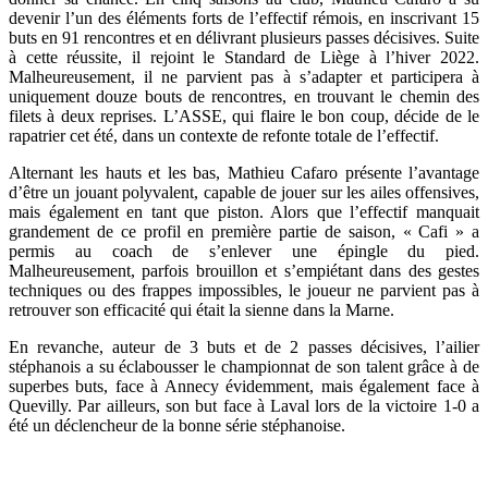
devenir l’un des éléments forts de l’effectif rémois, en inscrivant 15
buts en 91 rencontres et en délivrant plusieurs passes décisives. Suite
à cette réussite, il rejoint le Standard de Liège à l’hiver 2022.
Malheureusement, il ne parvient pas à s’adapter et participera à
uniquement douze bouts de rencontres, en trouvant le chemin des
filets à deux reprises. L’ASSE, qui flaire le bon coup, décide de le
rapatrier cet été, dans un contexte de refonte totale de l’effectif.
Alternant les hauts et les bas, Mathieu Cafaro présente l’avantage
d’être un jouant polyvalent, capable de jouer sur les ailes offensives,
mais également en tant que piston. Alors que l’effectif manquait
grandement de ce profil en première partie de saison, « Cafi » a
permis au coach de s’enlever une épingle du pied.
Malheureusement, parfois brouillon et s’empiétant dans des gestes
techniques ou des frappes impossibles, le joueur ne parvient pas à
retrouver son efficacité qui était la sienne dans la Marne.
En revanche, auteur de 3 buts et de 2 passes décisives, l’ailier
stéphanois a su éclabousser le championnat de son talent grâce à de
superbes buts, face à Annecy évidemment, mais également face à
Quevilly. Par ailleurs, son but face à Laval lors de la victoire 1-0 a
été un déclencheur de la bonne série stéphanoise.