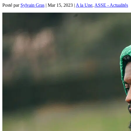
Posté par
Sylvain Gras
|
Mar 15, 2023
|
A la Une
,
ASSE - Actualités